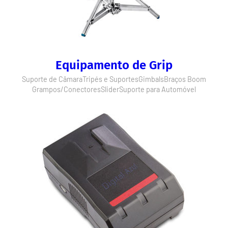
Equipamento de Grip
Suporte de Câmara
Tripés e Suportes
Gimbals
Braços Boom
Grampos/Conectores
Slider
Suporte para Automóvel