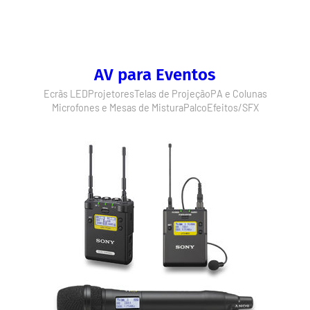
AV para Eventos
Ecrãs LED
Projetores
Telas de Projeção
PA e Colunas
Microfones e Mesas de Mistura
Palco
Efeitos/SFX