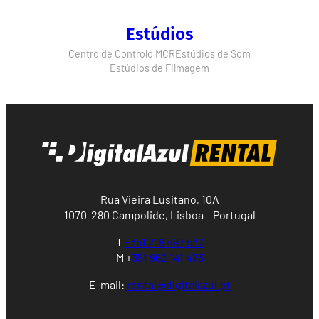
Estúdios
Centro de Controlo MCR
Estúdios de Som
Estúdios de Filmagem
Rua Vieira Lusitano, 10A
1070-280 Campolide, Lisboa – Portugal
T
+351 218 497 537
M +
351 962 141 473
E-mail:
rental@digitalazul.pt