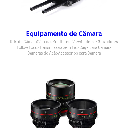
Equipamento de Câmara
Kits de Câmara
Câmaras
Monitores, Viewfinders e Gravadores
Follow Focus
Transmissão Sem Fios
Cage para Câmara
Câmaras de Ação
Acessórios para Câmara