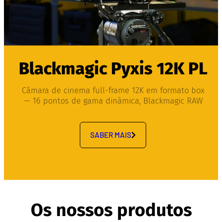
Blackmagic Pyxis 12K PL
Câmara de cinema full-frame 12K em formato box
— 16 pontos de gama dinâmica, Blackmagic RAW
SABER MAIS
Os nossos produtos