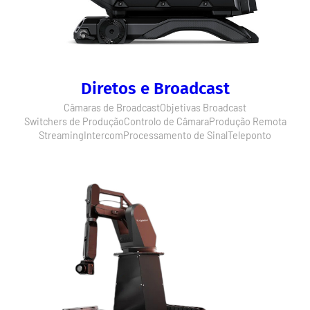
Diretos e Broadcast
Câmaras de Broadcast
Objetivas Broadcast
Switchers de Produção
Controlo de Câmara
Produção Remota
Streaming
Intercom
Processamento de Sinal
Teleponto