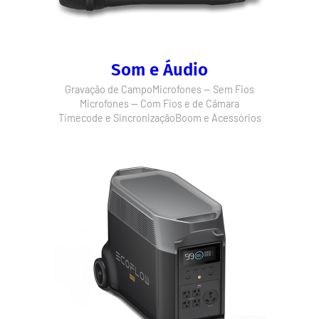
Som e Áudio
Gravação de Campo
Microfones — Sem Fios
Microfones — Com Fios e de Câmara
Timecode e Sincronização
Boom e Acessórios