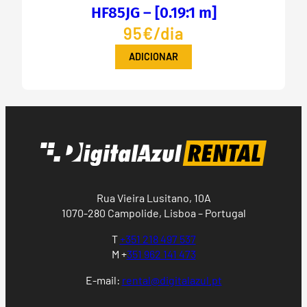
HF85JG – [0.19:1 m]
95€/dia
ADICIONAR
Rua Vieira Lusitano, 10A
1070-280 Campolide, Lisboa – Portugal
T
+351 218 497 537
M +
351 962 141 473
E-mail:
rental@digitalazul.pt