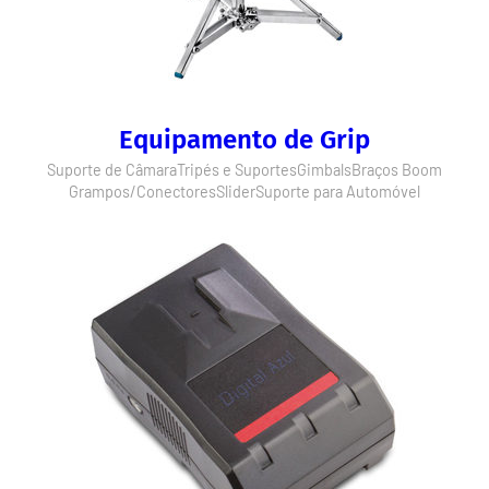
Equipamento de Grip
Suporte de Câmara
Tripés e Suportes
Gimbals
Braços Boom
Grampos/Conectores
Slider
Suporte para Automóvel