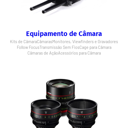
Equipamento de Câmara
Kits de Câmara
Câmaras
Monitores, Viewfinders e Gravadores
Follow Focus
Transmissão Sem Fios
Cage para Câmara
Câmaras de Ação
Acessórios para Câmara