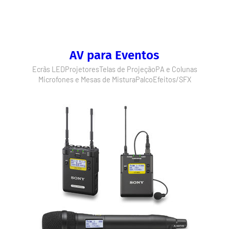
AV para Eventos
Ecrãs LED
Projetores
Telas de Projeção
PA e Colunas
Microfones e Mesas de Mistura
Palco
Efeitos/SFX