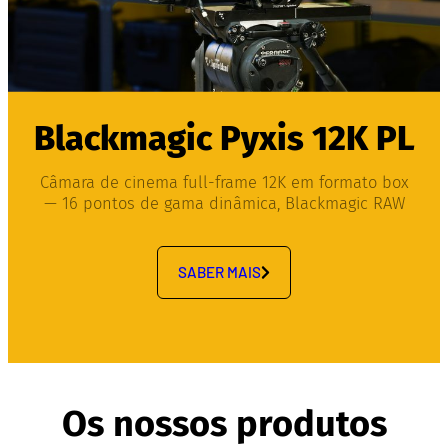
Blackmagic Pyxis 12K PL
Câmara de cinema full-frame 12K em formato box
— 16 pontos de gama dinâmica, Blackmagic RAW
SABER MAIS
Os nossos produtos