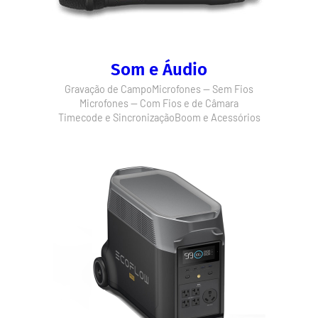
Som e Áudio
Gravação de Campo
Microfones — Sem Fios
Microfones — Com Fios e de Câmara
Timecode e Sincronização
Boom e Acessórios