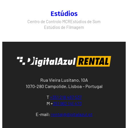
Estúdios
Centro de Controlo MCR
Estúdios de Som
Estúdios de Filmagem
Rua Vieira Lusitano, 10A
1070-280 Campolide, Lisboa – Portugal
T
+351 218 497 537
M +
351 962 141 473
E-mail:
rental@digitalazul.pt