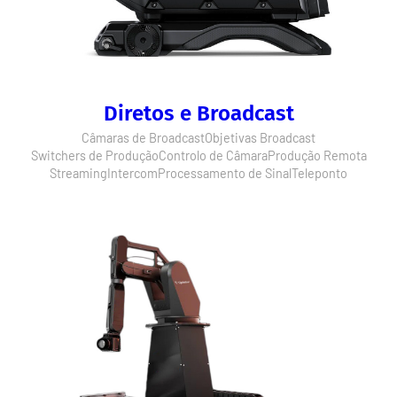
Diretos e Broadcast
Câmaras de Broadcast
Objetivas Broadcast
Switchers de Produção
Controlo de Câmara
Produção Remota
Streaming
Intercom
Processamento de Sinal
Teleponto