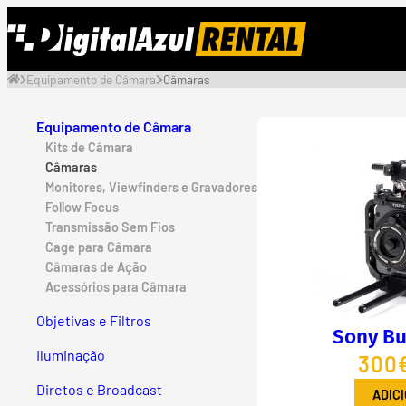
Saltar
para
o
Equipamento de Câmara
Câmaras
conteúdo
Equipamento de Câmara
Kits de Câmara
Câmaras
Monitores, Viewfinders e Gravadores
Follow Focus
Transmissão Sem Fios
Cage para Câmara
Câmaras de Ação
Acessórios para Câmara
Objetivas e Filtros
Sony Bu
Iluminação
300€
Diretos e Broadcast
ADIC