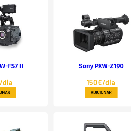
W-FS7 II
Sony PXW-Z190
/dia
150€/dia
IONAR
ADICIONAR