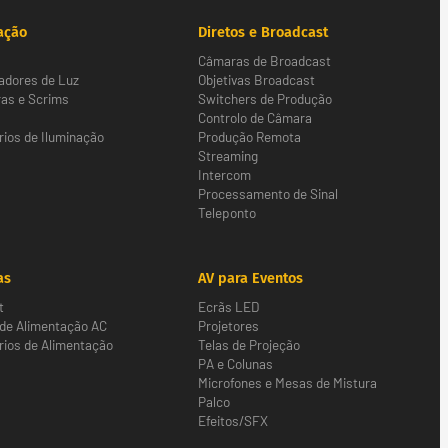
ação
Diretos e Broadcast
Câmaras de Broadcast
adores de Luz
Objetivas Broadcast
as e Scrims
Switchers de Produção
Controlo de Câmara
ios de Iluminação
Produção Remota
Streaming
Intercom
Processamento de Sinal
Teleponto
as
AV para Eventos
t
Ecrãs LED
 de Alimentação AC
Projetores
ios de Alimentação
Telas de Projeção
PA e Colunas
Microfones e Mesas de Mistura
Palco
Efeitos/SFX