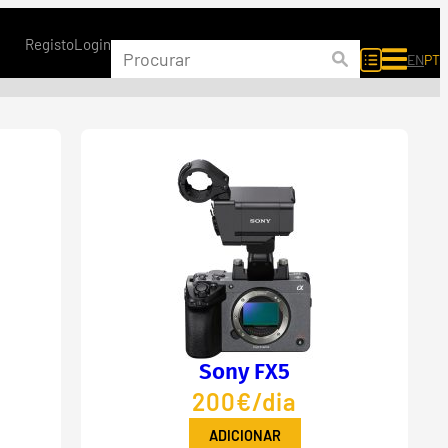
Registo
Login
EN
PT
Sony FX5
200€/dia
ADICIONAR