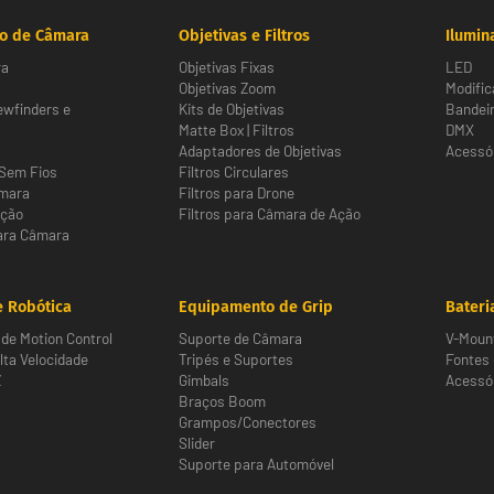
o de Câmara
Objetivas e Filtros
Ilumin
ra
Objetivas Fixas
LED
Objetivas Zoom
Modific
ewfinders e
Kits de Objetivas
Bandeir
Matte Box | Filtros
DMX
Adaptadores de Objetivas
Acessór
Sem Fios
Filtros Circulares
âmara
Filtros para Drone
Ação
Filtros para Câmara de Ação
ara Câmara
 Robótica
Equipamento de Grip
Bateri
de Motion Control
Suporte de Câmara
V-Moun
ta Velocidade
Tripés e Suportes
Fontes
Z
Gimbals
Acessór
Braços Boom
Grampos/Conectores
Slider
Suporte para Automóvel