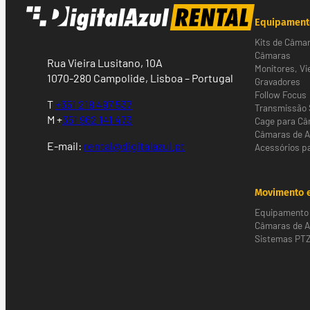
Equipament
Kits de Câma
Câmaras
Rua Vieira Lusitano, 10A
Monitores, Vi
1070-280 Campolide, Lisboa – Portugal
Gravadores
Follow Focus
T
+351 218 497 537
Transmissão 
M +
351 962 141 473
Cage para C
Câmaras de 
E-mail:
rental@digitalazul.pt
Acessórios p
Movimento e
Equipamento 
Câmaras de Al
Sistemas PT