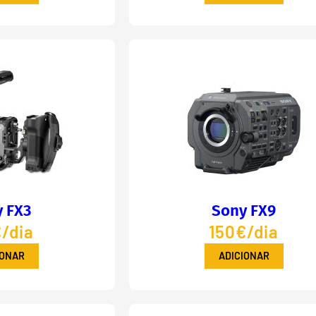
 FX3
Sony FX9
/dia
150€/dia
IONAR
ADICIONAR