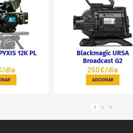
PYXIS 12K PL
Blackmagic URSA
Broadcast G2
/dia
250€/dia
IONAR
ADICIONAR
1
2
3