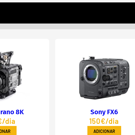
rano 8K
Sony FX6
/dia
150€/dia
IONAR
ADICIONAR