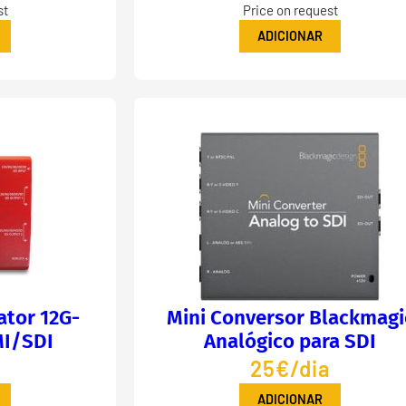
st
Price on request
ADICIONAR
tor 12G-
Mini Conversor Blackmagi
I/SDI
Analógico para SDI
a
25€/dia
ADICIONAR