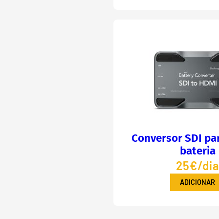
Conversor SDI pa
bateria
25€/di
ADICIONAR