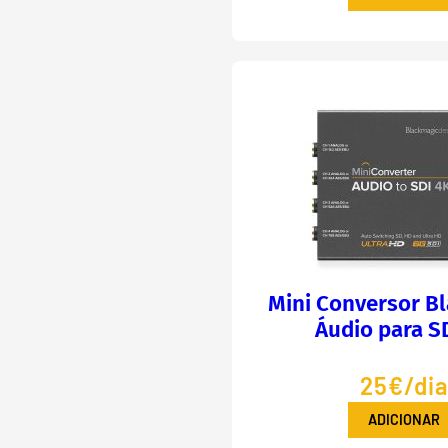
Mini Conversor B
Áudio para S
25€/di
ADICIONAR