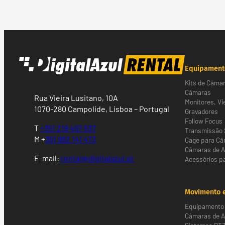
Equipament
Kits de Câma
Câmaras
Rua Vieira Lusitano, 10A
Monitores, Vi
1070-280 Campolide, Lisboa – Portugal
Gravadores
Follow Focus
T
+351 218 497 537
Transmissão 
M +
351 962 141 473
Cage para C
Câmaras de 
E-mail:
rental@digitalazul.pt
Acessórios p
Movimento e
Equipamento 
Câmaras de Al