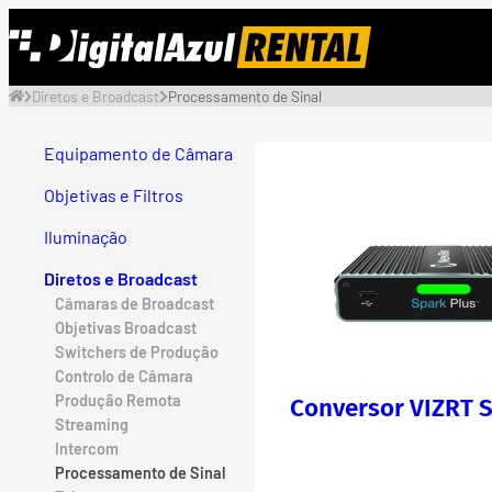
Saltar
para
o
Diretos e Broadcast
Processamento de Sinal
conteúdo
Equipamento de Câmara
Objetivas e Filtros
Iluminação
Diretos e Broadcast
Câmaras de Broadcast
Objetivas Broadcast
Switchers de Produção
Controlo de Câmara
Produção Remota
Conversor VIZRT S
Streaming
Intercom
Processamento de Sinal