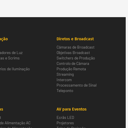
ação
Diretos e Broadcast
Câmaras de Broadcast
adores de Luz
Objetivas Broadcast
as e Scrims
Switchers de Produção
Controlo de Câmara
ios de Iluminação
Produção Remota
Streaming
Intercom
Processamento de Sinal
Teleponto
as
AV para Eventos
t
Ecrãs LED
 de Alimentação AC
Projetores