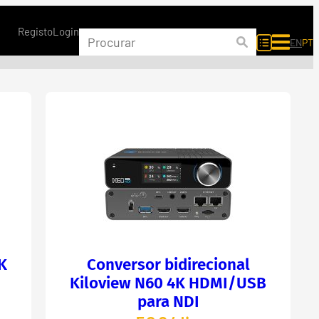
Registo
Login
EN
PT
K
Conversor bidirecional
Kiloview N60 4K HDMI/USB
para NDI