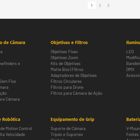
1
2
3
o de Câmara
Objetivas e Filtros
Ilumin
ra
Objetivas Fixas
LED
Objetivas Zoom
Modific
ewfinders e
Kits de Objetivas
Bandeir
Matte Box | Filtros
DMX
Adaptadores de Objetivas
Acessór
Sem Fios
Filtros Circulares
âmara
Filtros para Drone
Ação
Filtros para Câmara de Ação
ara Câmara
 Robótica
Equipamento de Grip
Bateri
de Motion Control
Suporte de Câmara
V-Moun
ta Velocidade
Tripés e Suportes
Fontes