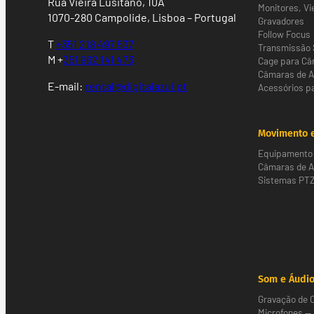
Rua Vieira Lusitano, 10A
Monitores, Vi
1070-280 Campolide, Lisboa – Portugal
Gravadores
Follow Focus
T
+351 218 497 537
Transmissão 
M +
351 962 141 473
Cage para C
Câmaras de 
E-mail:
rental@digitalazul.pt
Acessórios p
Movimento e
Equipamento 
Câmaras de Al
Sistemas PT
Som e Áudi
Gravação de
Microfones —