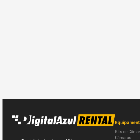
Equipament
Kits de Câma
Câmaras