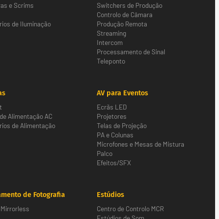
as e Scrims
Switchers de Produção
Controlo de Câmara
ios de Iluminação
Produção Remota
Streaming
Intercom
Processamento de Sinal
Teleponto
as
AV para Eventos
t
Ecrãs LED
 de Alimentação AC
Projetores
ios de Alimentação
Telas de Projeção
PA e Colunas
Microfones e Mesas de Mistura
Palco
Efeitos/SFX
mento de Fotografia
Estúdios
Mirrorless
Centro de Controlo MCR
Estúdios de Som