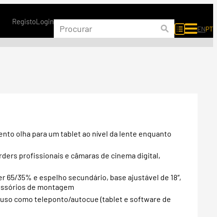
Registo
Login
EN
PT
ento olha para um tablet ao nível da lente enquanto
ers profissionais e câmaras de cinema digital,
r 65/35% e espelho secundário, base ajustável de 18″,
cessórios de montagem
a uso como teleponto/autocue (tablet e software de