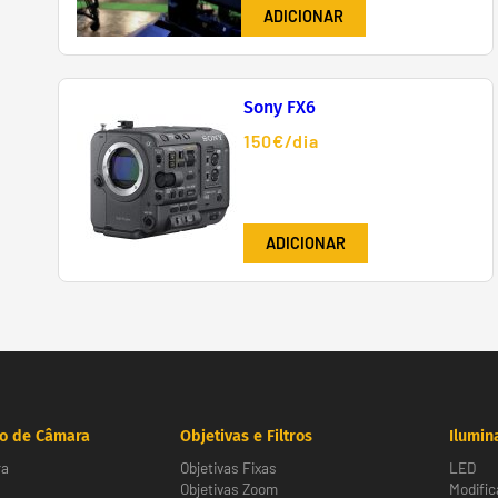
ADICIONAR
Sony FX6
150€/dia
ADICIONAR
o de Câmara
Objetivas e Filtros
Ilumin
ra
Objetivas Fixas
LED
Objetivas Zoom
Modific