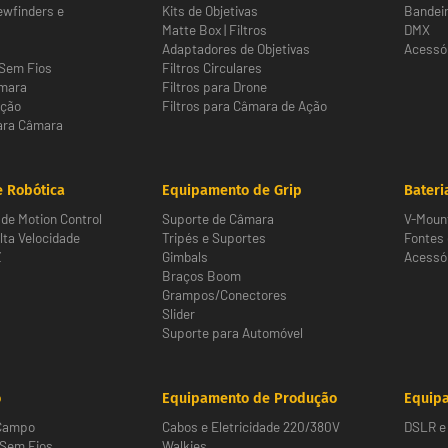
ewfinders e
Kits de Objetivas
Bandeir
Matte Box | Filtros
DMX
Adaptadores de Objetivas
Acessór
Sem Fios
Filtros Circulares
âmara
Filtros para Drone
Ação
Filtros para Câmara de Ação
ara Câmara
 Robótica
Equipamento de Grip
Bateri
de Motion Control
Suporte de Câmara
V-Moun
ta Velocidade
Tripés e Suportes
Fontes
Z
Gimbals
Acessór
Braços Boom
Grampos/Conectores
Slider
Suporte para Automóvel
o
Equipamento de Produção
Equipa
 Campo
Cabos e Eletricidade 220/380V
DSLR e 
 Sem Fios
Walkies