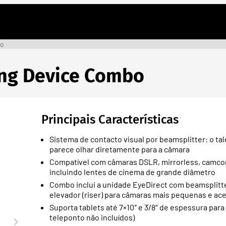
bo
sing Device Combo
Principais Características
Sistema de contacto visual por beamsplitter: o tal
parece olhar diretamente para a câmara
Compatível com câmaras DSLR, mirrorless, camcord
incluindo lentes de cinema de grande diâmetro
Combo inclui a unidade EyeDirect com beamsplitte
elevador (riser) para câmaras mais pequenas e a
Suporta tablets até 7×10″ e 3/8″ de espessura par
teleponto não incluídos)