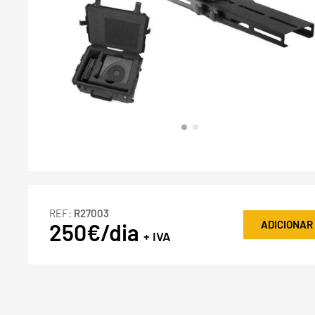
REF:
R27003
ADICIONAR
250€/dia
+ IVA