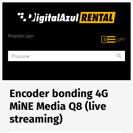
Saltar
para
o
conteúdo
Registo
Login
EN
PT
Encoder bonding 4G
MiNE Media Q8 (live
streaming)