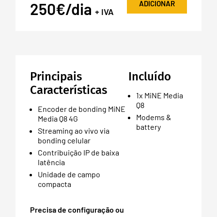
ADICIONAR
250€/dia
+ IVA
Principais
Incluído
Características
1x MiNE Media
Q8
Encoder de bonding MiNE
Modems &
Media Q8 4G
battery
Streaming ao vivo via
bonding celular
Contribuição IP de baixa
latência
Unidade de campo
compacta
Precisa de configuração ou