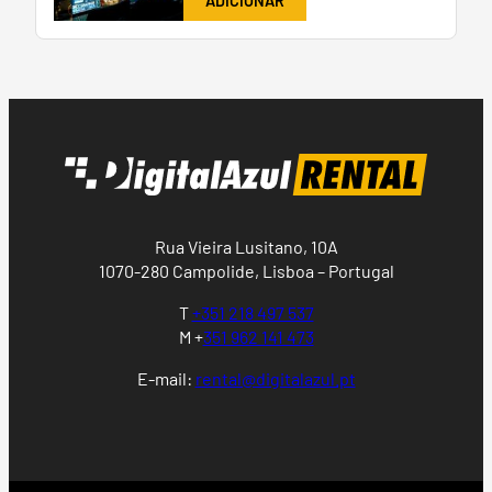
ADICIONAR
Rua Vieira Lusitano, 10A
1070-280 Campolide, Lisboa – Portugal
T
+351 218 497 537
M +
351 962 141 473
E-mail:
rental@digitalazul.pt