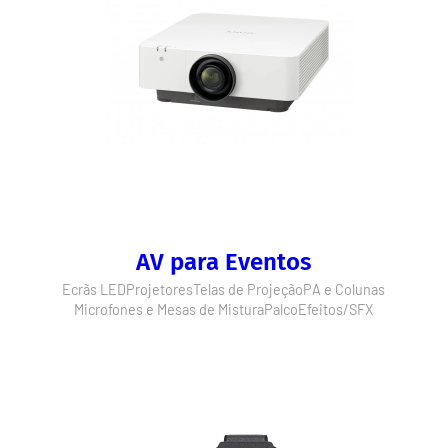
AV para Eventos
Ecrãs LED
Projetores
Telas de Projeção
PA e Colunas
Microfones e Mesas de Mistura
Palco
Efeitos/SFX