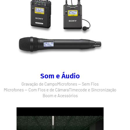
Som e Áudio
Gravação de Campo
Microfones — Sem Fios
Microfones — Com Fios e de Câmara
Timecode e Sincronização
Boom e Acessórios