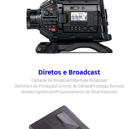
Diretos e Broadcast
Câmaras de Broadcast
Objetivas Broadcast
Switchers de Produção
Controlo de Câmara
Produção Remota
Streaming
Intercom
Processamento de Sinal
Teleponto