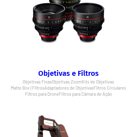
Objetivas e Filtros
Objetivas Fixas
Objetivas Zoom
Kits de Objetivas
Matte Box | Filtros
Adaptadores de Objetivas
Filtros Circulares
Filtros para Drone
Filtros para Câmara de Ação