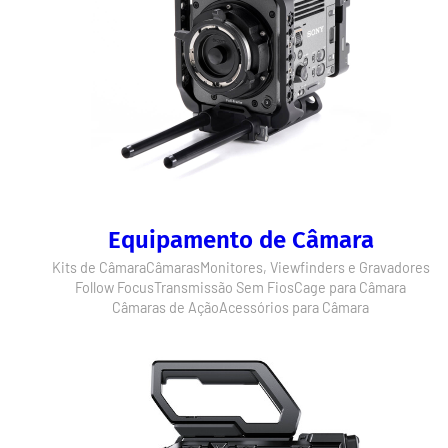
Equipamento de Câmara
Kits de Câmara
Câmaras
Monitores, Viewfinders e Gravadores
Follow Focus
Transmissão Sem Fios
Cage para Câmara
Câmaras de Ação
Acessórios para Câmara