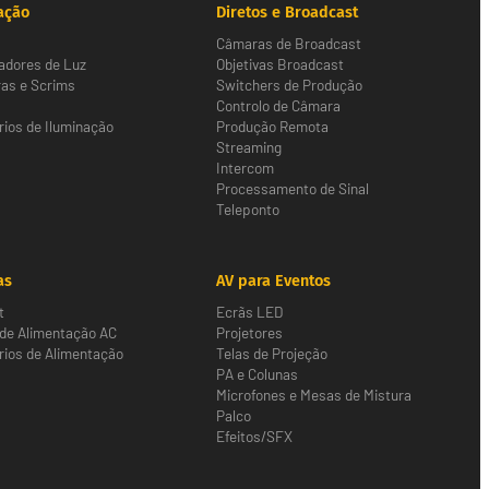
ação
Diretos e Broadcast
Câmaras de Broadcast
adores de Luz
Objetivas Broadcast
as e Scrims
Switchers de Produção
Controlo de Câmara
ios de Iluminação
Produção Remota
Streaming
Intercom
Processamento de Sinal
Teleponto
as
AV para Eventos
t
Ecrãs LED
 de Alimentação AC
Projetores
ios de Alimentação
Telas de Projeção
PA e Colunas
Microfones e Mesas de Mistura
Palco
Efeitos/SFX