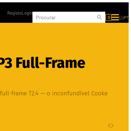
Registo
Login
EN
PT
P3 Full-Frame
full-frame T2.4 — o inconfundível Cooke