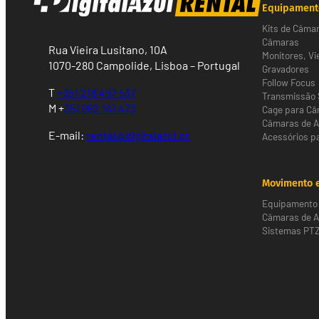
Equipament
Kits de Câma
Câmaras
Rua Vieira Lusitano, 10A
Monitores, Vi
1070-280 Campolide, Lisboa – Portugal
Gravadores
Follow Focus
T
+351 218 497 537
Transmissão 
M +
351 962 141 473
Cage para C
Câmaras de 
E-mail:
rental@digitalazul.pt
Acessórios p
Movimento e
Equipamento 
Câmaras de Al
Sistemas PT