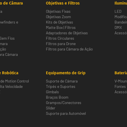
o de Câmara
Objetivas e Filtros
Ilumin
ra
Objetivas Fixas
LED
Objetivas Zoom
Modific
ewfinders e
Kits de Objetivas
Bandeir
Matte Box | Filtros
DMX
Adaptadores de Objetivas
Acessór
Sem Fios
Filtros Circulares
âmara
Filtros para Drone
Ação
Filtros para Câmara de Ação
ara Câmara
 Robótica
Equipamento de Grip
Bateri
de Motion Control
Suporte de Câmara
V-Moun
ta Velocidade
Tripés e Suportes
Fontes
Z
Gimbals
Acessór
Braços Boom
Grampos/Conectores
Slider
Suporte para Automóvel