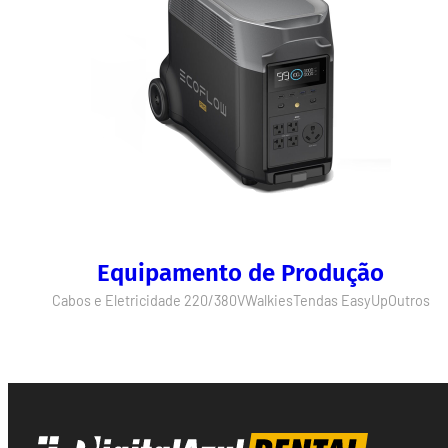
Equipamento de Produção
Cabos e Eletricidade 220/380V
Walkies
Tendas EasyUp
Outros