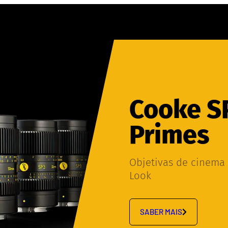
Cooke S
Primes
Objetivas de cinema 
Look
SABER MAIS