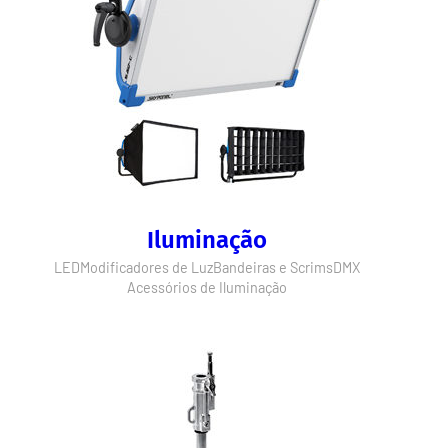
Iluminação
LED
Modificadores de Luz
Bandeiras e Scrims
DMX
Acessórios de Iluminação