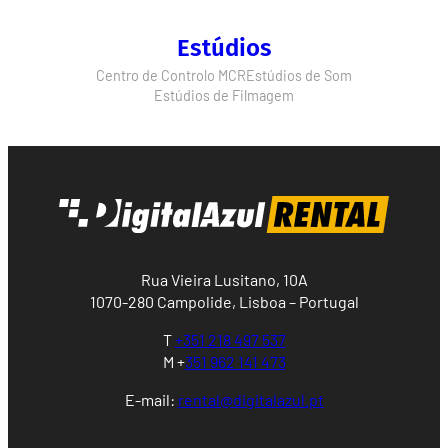
Estúdios
Centro de Controlo MCR
Estúdios de Som
Estúdios de Filmagem
Rua Vieira Lusitano, 10A
1070-280 Campolide, Lisboa – Portugal
T
+351 218 497 537
M +
351 962 141 473
E-mail:
rental@digitalazul.pt