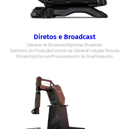
Diretos e Broadcast
Câmaras de Broadcast
Objetivas Broadcast
Switchers de Produção
Controlo de Câmara
Produção Remota
Streaming
Intercom
Processamento de Sinal
Teleponto