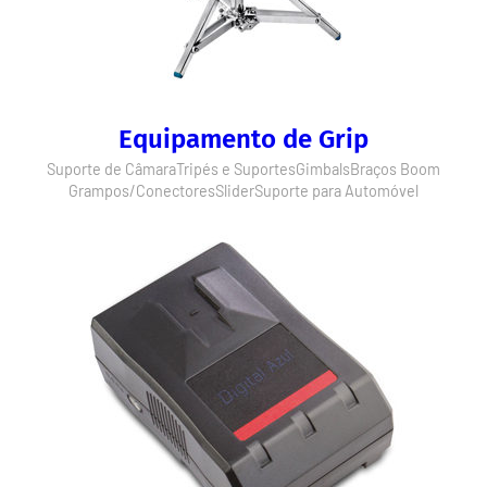
Equipamento de Grip
Suporte de Câmara
Tripés e Suportes
Gimbals
Braços Boom
Grampos/Conectores
Slider
Suporte para Automóvel