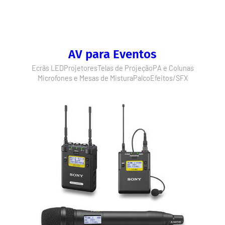
AV para Eventos
Ecrãs LED
Projetores
Telas de Projeção
PA e Colunas
Microfones e Mesas de Mistura
Palco
Efeitos/SFX