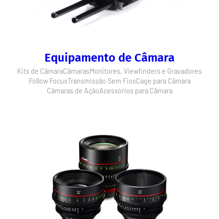
Equipamento de Câmara
Kits de Câmara
Câmaras
Monitores, Viewfinders e Gravadores
Follow Focus
Transmissão Sem Fios
Cage para Câmara
Câmaras de Ação
Acessórios para Câmara