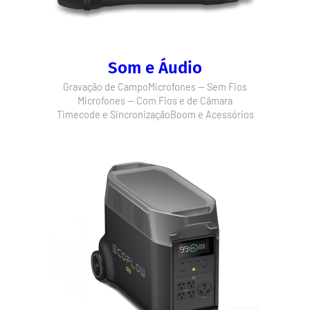
Som e Áudio
Gravação de Campo
Microfones — Sem Fios
Microfones — Com Fios e de Câmara
Timecode e Sincronização
Boom e Acessórios