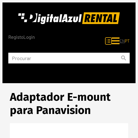
Saltar
para
o
conteúdo
Registo
Login
EN
PT
Adaptador E-mount
para Panavision