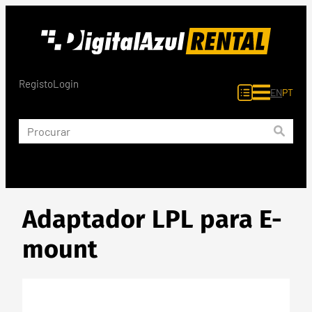
Saltar
para
o
conteúdo
Registo
Login
EN
PT
Adaptador LPL para E-
mount