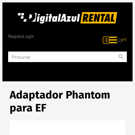
Saltar
para
o
conteúdo
Registo
Login
EN
PT
Adaptador Phantom
para EF