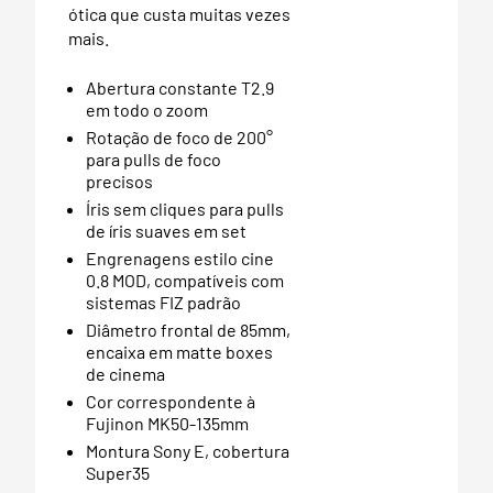
ótica que custa muitas vezes
mais.
Abertura constante T2.9
em todo o zoom
Rotação de foco de 200°
para pulls de foco
precisos
Íris sem cliques para pulls
de íris suaves em set
Engrenagens estilo cine
0.8 MOD, compatíveis com
sistemas FIZ padrão
Diâmetro frontal de 85mm,
encaixa em matte boxes
de cinema
Cor correspondente à
Fujinon MK50-135mm
Montura Sony E, cobertura
Super35