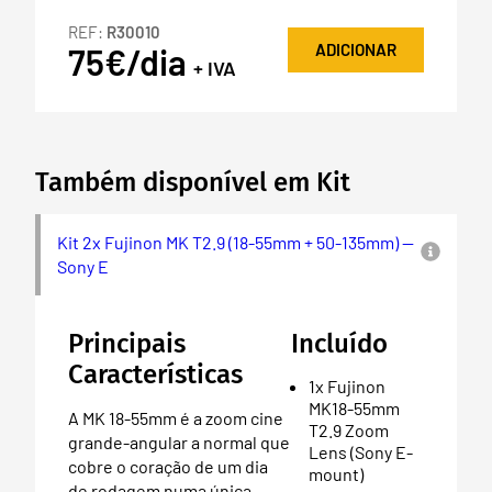
REF:
R30010
ADICIONAR
75€/dia
+ IVA
Também disponível em Kit
Kit 2x Fujinon MK T2.9 (18-55mm + 50-135mm) —
Sony E
Principais
Incluído
Características
1x Fujinon
MK18-55mm
A MK 18-55mm é a zoom cine
T2.9 Zoom
grande-angular a normal que
Lens (Sony E-
cobre o coração de um dia
mount)
de rodagem numa única