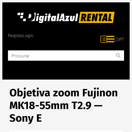
Saltar
para
o
conteúdo
Registo
Login
EN
PT
Objetiva zoom Fujinon
MK18-55mm T2.9 —
Sony E