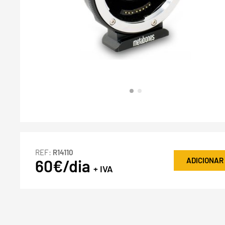
REF:
R14110
ADICIONAR
60€/dia
+ IVA