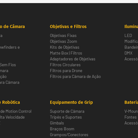
o de Câmara
Objetivas e Filtros
Ilumin
ra
Objetivas Fixas
LED
Objetivas Zoom
Modific
ewfinders e
Kits de Objetivas
Bandeir
Matte Box | Filtros
DMX
Adaptadores de Objetivas
Acessór
Sem Fios
Filtros Circulares
âmara
Filtros para Drone
Ação
Filtros para Câmara de Ação
ara Câmara
 Robótica
Equipamento de Grip
Bateri
de Motion Control
Suporte de Câmara
V-Moun
ta Velocidade
Tripés e Suportes
Fontes
Z
Gimbals
Acessór
Braços Boom
Grampos/Conectores