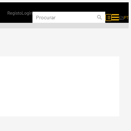
Registo
Login
EN
PT