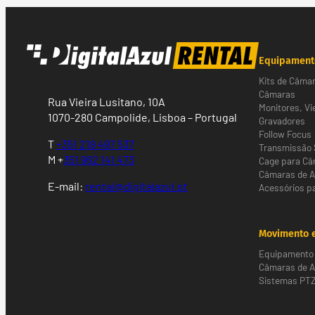
Equipament
Kits de Câma
Câmaras
Rua Vieira Lusitano, 10A
Monitores, Vi
1070-280 Campolide, Lisboa – Portugal
Gravadores
Follow Focus
T
+351 218 497 537
Transmissão 
M +
351 962 141 473
Cage para C
Câmaras de 
E-mail:
rental@digitalazul.pt
Acessórios p
Movimento e
Equipamento 
Câmaras de Al
Sistemas PT