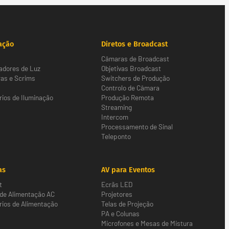
ação
Diretos e Broadcast
Câmaras de Broadcast
adores de Luz
Objetivas Broadcast
as e Scrims
Switchers de Produção
Controlo de Câmara
ios de Iluminação
Produção Remota
Streaming
Intercom
Processamento de Sinal
Teleponto
as
AV para Eventos
t
Ecrãs LED
 de Alimentação AC
Projetores
ios de Alimentação
Telas de Projeção
PA e Colunas
Microfones e Mesas de Mistura