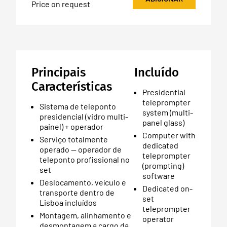
Price on request
Principais
Incluído
Características
Presidential
teleprompter
Sistema de teleponto
system (multi-
presidencial (vidro multi-
panel glass)
painel) + operador
Computer with
Serviço totalmente
dedicated
operado — operador de
teleprompter
teleponto profissional no
(prompting)
set
software
Deslocamento, veículo e
Dedicated on-
transporte dentro de
set
Lisboa incluídos
teleprompter
Montagem, alinhamento e
operator
desmontagem a cargo da