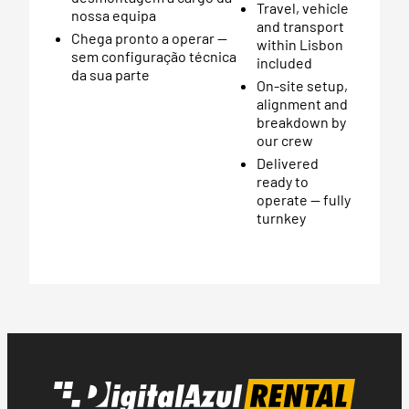
Travel, vehicle
nossa equipa
and transport
Chega pronto a operar —
within Lisbon
sem configuração técnica
included
da sua parte
On-site setup,
alignment and
breakdown by
our crew
Delivered
ready to
operate — fully
turnkey