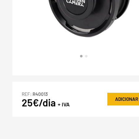
REF:
R40013
ADICIONAR
25€/dia
+ IVA