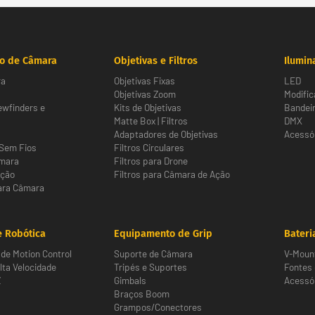
o de Câmara
Objetivas e Filtros
Ilumin
ra
Objetivas Fixas
LED
Objetivas Zoom
Modific
ewfinders e
Kits de Objetivas
Bandeir
Matte Box | Filtros
DMX
Adaptadores de Objetivas
Acessór
Sem Fios
Filtros Circulares
âmara
Filtros para Drone
Ação
Filtros para Câmara de Ação
ara Câmara
 Robótica
Equipamento de Grip
Bateri
de Motion Control
Suporte de Câmara
V-Moun
ta Velocidade
Tripés e Suportes
Fontes
Z
Gimbals
Acessór
Braços Boom
Grampos/Conectores