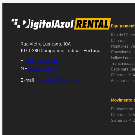
Equipament
Kits de Câma
Câmaras
Rua Vieira Lusitano, 10A
Monitores, Vi
1070-280 Campolide, Lisboa – Portugal
Gravadores
Follow Focus
T
+351 218 497 537
Transmissão 
M +
351 962 141 473
Cage para C
Câmaras de 
E-mail:
rental@digitalazul.pt
Acessórios p
Movimento e
Equipamento 
Câmaras de Al
Sistemas PT