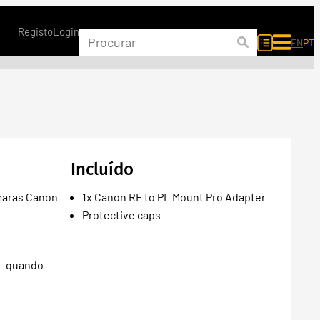
Registo
Login
EN
PT
Incluído
maras Canon
1x Canon RF to PL Mount Pro Adapter
Protective caps
PL quando