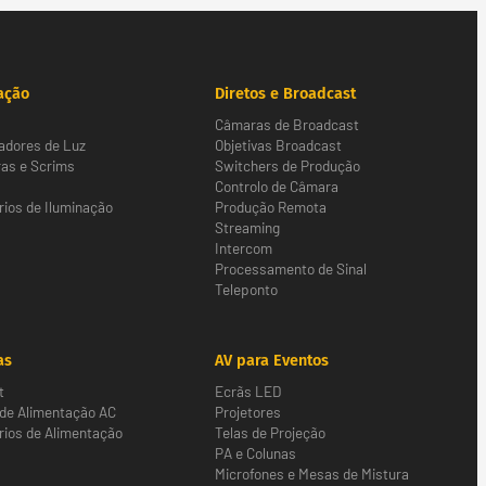
ação
Diretos e Broadcast
Câmaras de Broadcast
adores de Luz
Objetivas Broadcast
as e Scrims
Switchers de Produção
Controlo de Câmara
ios de Iluminação
Produção Remota
Streaming
Intercom
Processamento de Sinal
Teleponto
as
AV para Eventos
t
Ecrãs LED
 de Alimentação AC
Projetores
ios de Alimentação
Telas de Projeção
PA e Colunas
Microfones e Mesas de Mistura